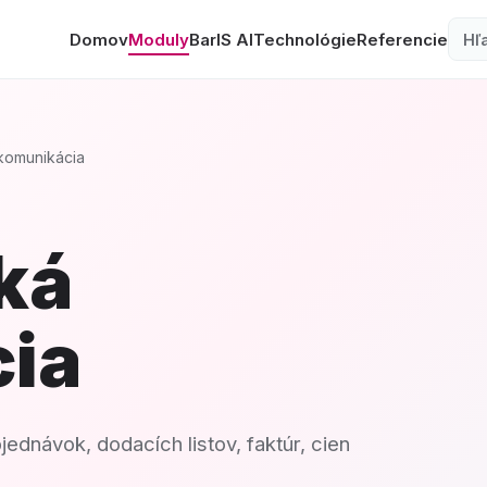
Domov
Moduly
BarIS AI
Technológie
Referencie
Vy
 komunikácia
ká
ia
ednávok, dodacích listov, faktúr, cien