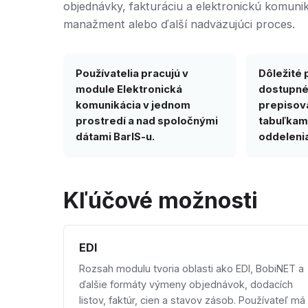
objednávky, fakturáciu a elektronickú komun
manažment alebo ďalší nadväzujúci proces.
Používatelia pracujú v
Dôležité 
module Elektronická
dostupné
komunikácia v jednom
prepisov
prostredí a nad spoločnými
tabuľkami
dátami BarIS-u.
oddeleni
Kľúčové možnosti
EDI
Rozsah modulu tvoria oblasti ako EDI, BobiNET a
ďalšie formáty výmeny objednávok, dodacích
listov, faktúr, cien a stavov zásob. Používateľ má