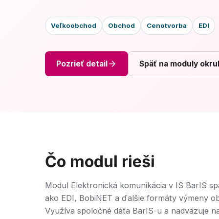
Veľkoobchod
Obchod
Cenotvorba
EDI
Pozrieť detail
Späť na moduly okru
Čo modul rieši
Modul Elektronická komunikácia v IS BarIS sp
ako EDI, BobiNET a ďalšie formáty výmeny obje
Využíva spoločné dáta BarIS-u a nadväzuje n