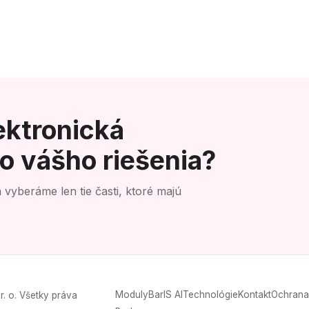
lektronická
o vášho riešenia?
 vyberáme len tie časti, ktoré majú
Moduly
BarIS AI
Technológie
Kontakt
Ochrana
 o. Všetky práva