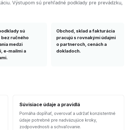
ikáciu. Výstupom sú prehľadné podklady pre prevádzku,
podklady sú
Obchod, sklad a fakturácia
 bez ručného
pracujú s rovnakými údajmi
ania medzi
o partneroch, cenách a
, e-mailmi a
dokladoch.
ami.
Súvisiace údaje a pravidlá
Pomáha dopĺňať, overovať a udržať konzistentné
údaje potrebné pre nadväzujúce kroky,
zodpovednosti a schvaľovanie.