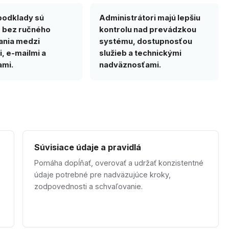
podklady sú
Administrátori majú lepšiu
 bez ručného
kontrolu nad prevádzkou
ania medzi
systému, dostupnosťou
, e-mailmi a
služieb a technickými
ami.
nadväznosťami.
Súvisiace údaje a pravidlá
Pomáha dopĺňať, overovať a udržať konzistentné
údaje potrebné pre nadväzujúce kroky,
zodpovednosti a schvaľovanie.