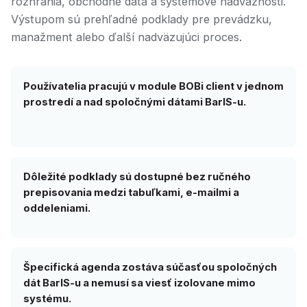
rozhrania, obchodné dáta a systémové nadväznosti.
Výstupom sú prehľadné podklady pre prevádzku,
manažment alebo ďalší nadväzujúci proces.
Používatelia pracujú v module BOBi client v jednom
prostredí a nad spoločnými dátami BarIS-u.
Dôležité podklady sú dostupné bez ručného
prepisovania medzi tabuľkami, e-mailmi a
oddeleniami.
Špecifická agenda zostáva súčasťou spoločných
dát BarIS-u a nemusí sa viesť izolovane mimo
systému.