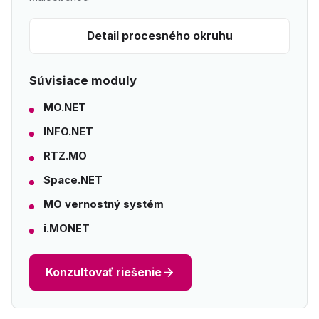
Detail procesného okruhu
Súvisiace moduly
MO.NET
INFO.NET
RTZ.MO
Space.NET
MO vernostný systém
i.MONET
Konzultovať riešenie