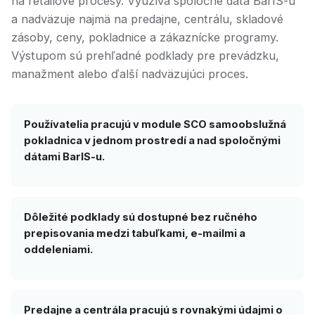
na retailové procesy. Využíva spoločné dáta BarIS-u
a nadväzuje najmä na predajne, centrálu, skladové
zásoby, ceny, pokladnice a zákaznícke programy.
Výstupom sú prehľadné podklady pre prevádzku,
manažment alebo ďalší nadväzujúci proces.
Používatelia pracujú v module SCO samoobslužná
pokladnica v jednom prostredí a nad spoločnými
dátami BarIS-u.
Dôležité podklady sú dostupné bez ručného
prepisovania medzi tabuľkami, e-mailmi a
oddeleniami.
Predajne a centrála pracujú s rovnakými údajmi o