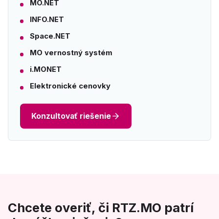
MO.NET
INFO.NET
Space.NET
MO vernostný systém
i.MONET
Elektronické cenovky
Konzultovať riešenie
Chcete overiť, či RTZ.MO patrí