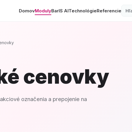
Domov
Moduly
BarIS AI
Technológie
Referencie
Vy
cenovky
cké cenovky
 akciové označenia a prepojenie na