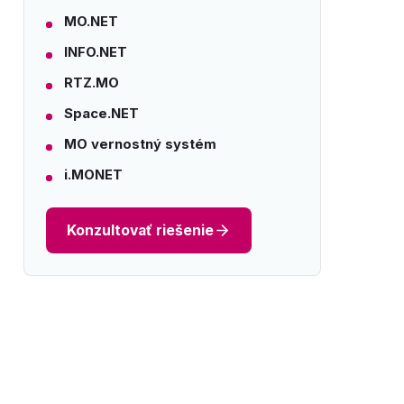
MO.NET
INFO.NET
RTZ.MO
Space.NET
MO vernostný systém
i.MONET
Konzultovať riešenie