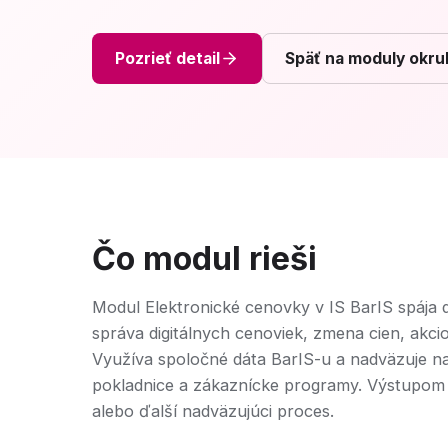
Pozrieť detail
Späť na moduly okru
Čo modul rieši
Modul Elektronické cenovky v IS BarIS spája 
správa digitálnych cenoviek, zmena cien, akc
Využíva spoločné dáta BarIS-u a nadväzuje na
pokladnice a zákaznícke programy. Výstupom
alebo ďalší nadväzujúci proces.