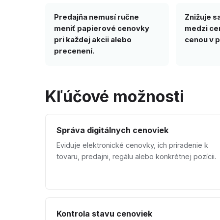
Predajňa nemusí ručne
Znižuje sa
meniť papierové cenovky
medzi cen
pri každej akcii alebo
cenou v p
precenení.
Kľúčové možnosti
Správa digitálnych cenoviek
Eviduje elektronické cenovky, ich priradenie k
tovaru, predajni, regálu alebo konkrétnej pozícii.
Kontrola stavu cenoviek