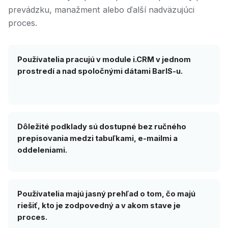
prevádzku, manažment alebo ďalší nadväzujúci
proces.
Používatelia pracujú v module i.CRM v jednom
prostredí a nad spoločnými dátami BarIS-u.
Dôležité podklady sú dostupné bez ručného
prepisovania medzi tabuľkami, e-mailmi a
oddeleniami.
Používatelia majú jasný prehľad o tom, čo majú
riešiť, kto je zodpovedný a v akom stave je
proces.