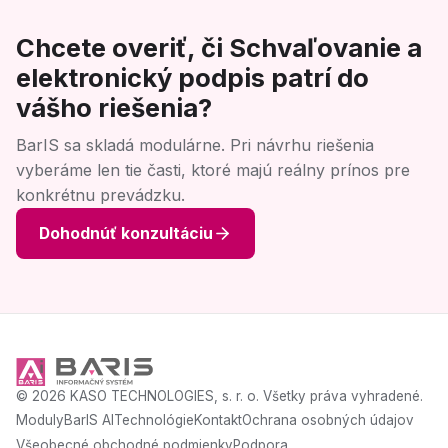
Chcete overiť, či Schvaľovanie a
elektronický podpis patrí do
vášho riešenia?
BarIS sa skladá modulárne. Pri návrhu riešenia
vyberáme len tie časti, ktoré majú reálny prínos pre
konkrétnu prevádzku.
Dohodnúť konzultáciu
© 2026 KASO TECHNOLOGIES, s. r. o. Všetky práva vyhradené.
Moduly
BarIS AI
Technológie
Kontakt
Ochrana osobných údajov
Všeobecné obchodné podmienky
Podpora