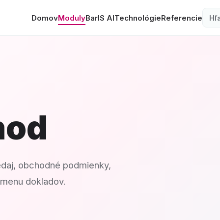
Domov
Moduly
BarIS AI
Technológie
Referencie
Vy
hod
edaj, obchodné podmienky,
ýmenu dokladov.