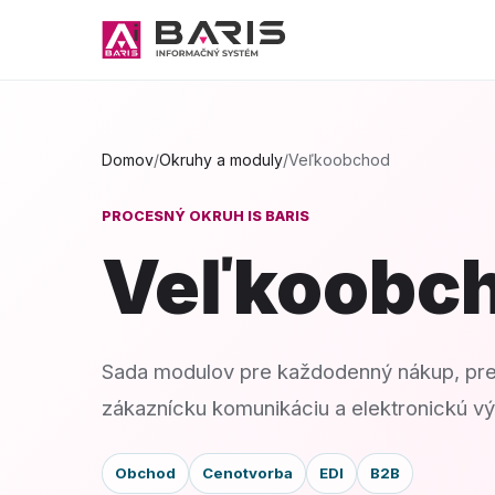
Domov
/
Okruhy a moduly
/
Veľkoobchod
PROCESNÝ OKRUH IS BARIS
Veľkoobc
Sada modulov pre každodenný nákup, pr
zákaznícku komunikáciu a elektronickú v
Obchod
Cenotvorba
EDI
B2B